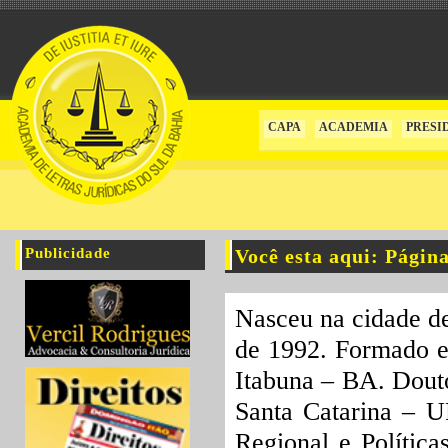
CAPA
ACADEMIA
PRESI
Publicidade
Você esta aqui: Págin
Nasceu na cidade d
de 1992. Formado e
Itabuna – BA. Dout
Santa Catarina – 
Regional e Política