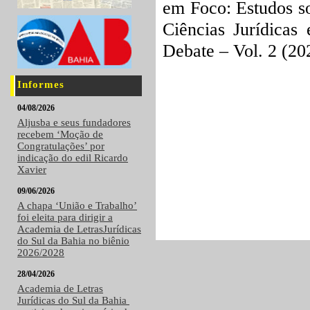
em Foco: Estudos so
Ciências Jurídicas
Debate – Vol. 2 (20
Informes
04/08/2026
Aljusba e seus fundadores
recebem ‘Moção de
Congratulações’ por
indicação do edil Ricardo
Xavier
09/06/2026
A chapa ‘União e Trabalho’
foi eleita para dirigir a
Academia de LetrasJurídicas
do Sul da Bahia no biênio
2026/2028
28/04/2026
Academia de Letras
Jurídicas do Sul da Bahia