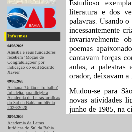
Estudioso exempla
literatura e dos v
palavras. Usando o 
incessantemente cri
Informes
invariavelmente o
04/08/2026
poemas apaixonado
Aljusba e seus fundadores
cantavam forças co
recebem ‘Moção de
Congratulações’ por
aulas, a palestras
indicação do edil Ricardo
Xavier
orador, deixavam a 
09/06/2026
A chapa ‘União e Trabalho’
Mudou-se para São
foi eleita para dirigir a
Academia de LetrasJurídicas
novas atividades l
do Sul da Bahia no biênio
junho de 1985, na c
2026/2028
28/04/2026
Academia de Letras
Jurídicas do Sul da Bahia