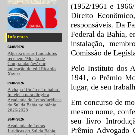
(1952/1961 e 1966
Direito Econômico,
responsáveis. Da Fa
Federal da Bahia, e
Informes
instalação, membr
04/08/2026
Comissão de Legisl
Aljusba e seus fundadores
recebem ‘Moção de
Congratulações’ por
Pelo Instituto dos
indicação do edil Ricardo
Xavier
1941, o Prêmio Mon
09/06/2026
lugar, de seu trabal
A chapa ‘União e Trabalho’
foi eleita para dirigir a
Academia de LetrasJurídicas
Em concurso de mon
do Sul da Bahia no biênio
mesmo nome, confer
2026/2028
seu livro Introdu
28/04/2026
Academia de Letras
Prêmio Advogado G
Jurídicas do Sul da Bahia