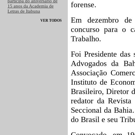
participa do aniversário de
forense.
15 anos da Academia de
Letras de Itabuna
Em dezembro de 1
VER TODOS
concurso para o ca
Trabalho.
Foi Presidente das s
Advogados da Bahi
Associação Comerci
Instituto de Econo
Brasileiro, Diretor
redator da Revista
Seccional da Bahia
do Brasil e seu Trib
Convocado, em 1961