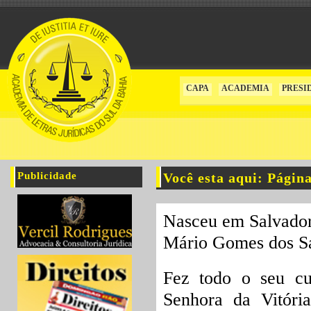
CAPA
ACADEMIA
PRESI
Publicidade
Você esta aqui: Págin
Nasceu em Salvador,
Mário Gomes dos Sa
Fez todo o seu cu
Senhora da Vitóri