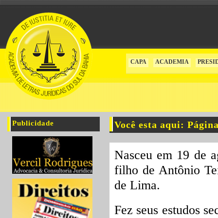
CAPA
ACADEMIA
PRESI
Publicidade
Você esta aqui: Págin
Nasceu em 19 de ag
filho de Antônio Te
de Lima.
Fez seus estudos se