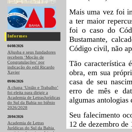
Mais uma vez foi in
a ter maior reperc
foi o caso do Cód
Informes
Bustamante, calcad
04/08/2026
Código civil, não ap
Aljusba e seus fundadores
recebem ‘Moção de
Tão característica 
Congratulações’ por
indicação do edil Ricardo
obra, em sua própri
Xavier
casa de seu nasci
09/06/2026
A chapa ‘União e Trabalho’
erro de mês e dat
foi eleita para dirigir a
Academia de LetrasJurídicas
algumas antologias
do Sul da Bahia no biênio
2026/2028
Seu falecimento oc
28/04/2026
12 de dezembro de 
Academia de Letras
Jurídicas do Sul da Bahia