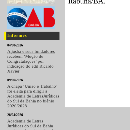
Itabuna/BA.
Informes
04/08/2026
Aljusba e seus fundadores
recebem ‘Moção de
Congratulações’ por
indicação do edil Ricardo
Xavier
09/06/2026
A chapa ‘União e Trabalho’
foi eleita para dirigir a
Academia de LetrasJurídicas
do Sul da Bahia no biênio
2026/2028
28/04/2026
Academia de Letras
Jurídicas do Sul da Bahia