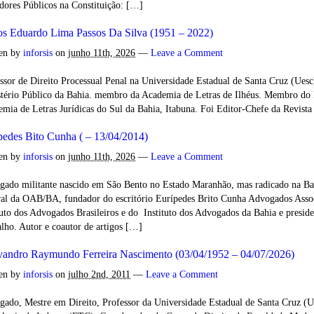
dores Públicos na Constituição: […]
os Eduardo Lima Passos Da Silva (1951 – 2022)
ten by
inforsis
on
junho 11th, 2026
—
Leave a Comment
ssor de Direito Processual Penal na Universidade Estadual de Santa Cruz (Uesc
tério Público da Bahia. membro da Academia de Letras de Ilhéus. Membro do I
mia de Letras Jurídicas do Sul da Bahia, Itabuna. Foi Editor-Chefe da Revista
pedes Bito Cunha ( – 13/04/2014)
ten by
inforsis
on
junho 11th, 2026
—
Leave a Comment
ado militante nascido em São Bento no Estado Maranhão, mas radicado na Bah
al da OAB/BA, fundador do escritório Eurípedes Brito Cunha Advogados Ass
tuto dos Advogados Brasileiros e do Instituto dos Advogados da Bahia e preside
lho. Autor e coautor de artigos […]
vandro Raymundo Ferreira Nascimento (03/04/1952 – 04/07/2026)
ten by
inforsis
on
julho 2nd, 2011
—
Leave a Comment
ado, Mestre em Direito, Professor da Universidade Estadual de Santa Cruz (U