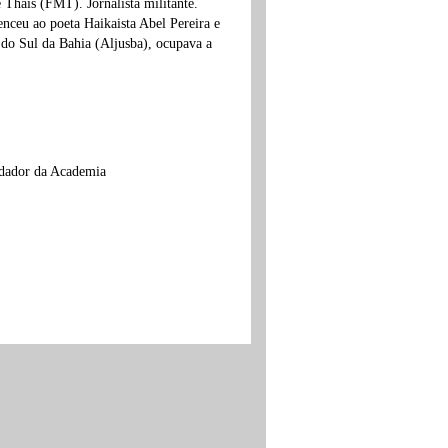
Thais (FMT). Jornalista militante.
nceu ao poeta Haikaista Abel Pereira e
do Sul da Bahia (Aljusba), ocupava a
ndador da Academia