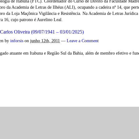
logia de Itabuna (FTC). Coordenador do Curso de Direito da Faculdade Madre 
o da Academia de Letras de Ilhéus (ALI), ocupando a cadeira nº 14, que perte
o da Loja Maçônica Vigilância e Resistência. Na Academia de Letras Jurídica 
ra 16, cujo patrono é Aurelino Leal.
 Carlos Oliveira (09/07/1941 – 03/01/2025)
ten by
inforsis
on
junho 12th, 2011
—
Leave a Comment
ado atuante em Itabuna e Região Sul da Bahia, além de membro efetivo e fu