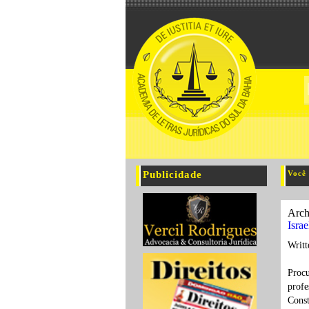
Publicidade
Você 
Arch
Isra
Writ
Procu
profe
Const