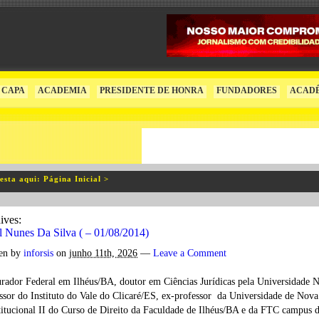
CAPA
ACADEMIA
PRESIDENTE DE HONRA
FUNDADORES
ACAD
esta aqui: Página Inicial >
ives:
el Nunes Da Silva ( – 01/08/2014)
ten by
inforsis
on
junho 11th, 2026
—
Leave a Comment
rador Federal em Ilhéus/BA, doutor em Ciências Jurídicas pela Universidade N
ssor do Instituto do Vale do Clicaré/ES, ex-professor da Universidade de Nova
itucional II do Curso de Direito da Faculdade de Ilhéus/BA e da FTC campus 