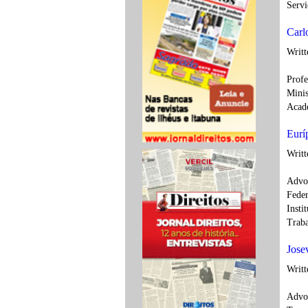
Servi
Carl
Writ
Profe
Minis
Acade
Eurí
Writ
Advog
Feder
Insti
Traba
Jose
Writ
Advog