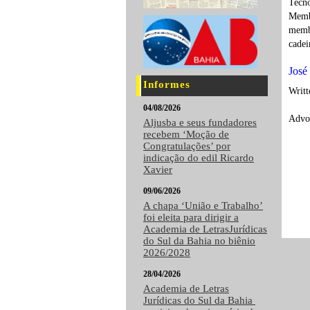
Tecno
Membr
membr
cadei
José
Informes
Writ
04/08/2026
Advog
Aljusba e seus fundadores
recebem ‘Moção de
Congratulações’ por
indicação do edil Ricardo
Xavier
09/06/2026
A chapa ‘União e Trabalho’
foi eleita para dirigir a
Academia de LetrasJurídicas
do Sul da Bahia no biênio
2026/2028
28/04/2026
Academia de Letras
Jurídicas do Sul da Bahia